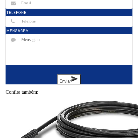
TELEFONE:
MENSAGEM:
send
Enviar
Confira também: