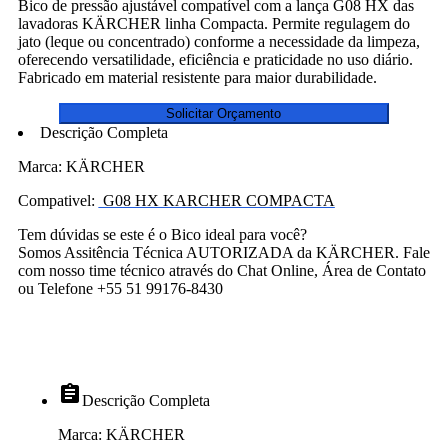
Bico de pressão ajustável compatível com a lança G08 HX das
lavadoras KÄRCHER linha Compacta. Permite regulagem do
jato (leque ou concentrado) conforme a necessidade da limpeza,
oferecendo versatilidade, eficiência e praticidade no uso diário.
Fabricado em material resistente para maior durabilidade.
Solicitar Orçamento
Descrição Completa
Marca: KÄRCHER
Compativel:
G08 HX KARCHER COMPACTA
Tem dúvidas se este é o Bico ideal para você?
Somos Assitência Técnica AUTORIZADA da KÄRCHER. Fale
com nosso time técnico através do Chat Online, Área de Contato
ou Telefone +55 51 99176-8430
assignment
Descrição Completa
Marca: KÄRCHER