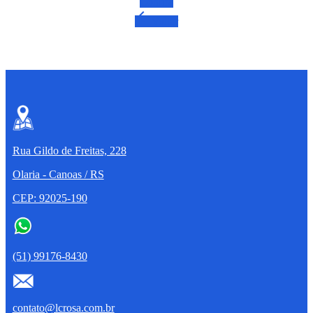
Confira
arrow_back
Voltar
Rua Gildo de Freitas, 228
Olaria - Canoas / RS
CEP: 92025-190
(51) 99176-8430
contato@lcrosa.com.br